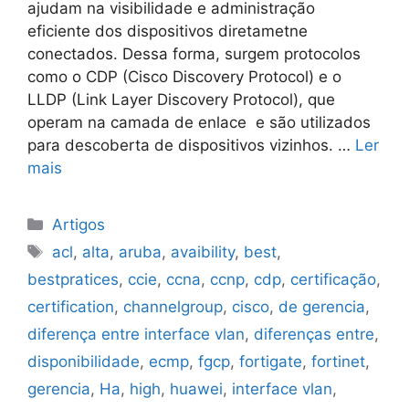
ajudam na visibilidade e administração
eficiente dos dispositivos diretametne
conectados. Dessa forma, surgem protocolos
como o CDP (Cisco Discovery Protocol) e o
LLDP (Link Layer Discovery Protocol), que
operam na camada de enlace e são utilizados
para descoberta de dispositivos vizinhos. …
Ler
mais
Categorias
Artigos
Tags
acl
,
alta
,
aruba
,
avaibility
,
best
,
bestpratices
,
ccie
,
ccna
,
ccnp
,
cdp
,
certificação
,
certification
,
channelgroup
,
cisco
,
de gerencia
,
diferença entre interface vlan
,
diferenças entre
,
disponibilidade
,
ecmp
,
fgcp
,
fortigate
,
fortinet
,
gerencia
,
Ha
,
high
,
huawei
,
interface vlan
,