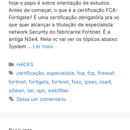
hoje o papo é sobre orientação de estudos.
Antes de começar, o que é a certificação FCA-
Fortigate? É uma certificação obrigatória pra vc
que quer alcançar a titulação de especialista
network Security do fabricante Fortinet. É a
antiga NSe4. Nela vc vai ver os tópicos abaixo:
System …
Ler mais
Categorias
HACKS
Tags
certificação
,
especialista
,
fca
,
fcp
,
firewall
fortinet
,
fortigate
,
fortinet
,
fsso
,
ipsec
,
nse4
,
sdwan
,
ssl
,
vpn
,
webfilter.
Deixe um comentário