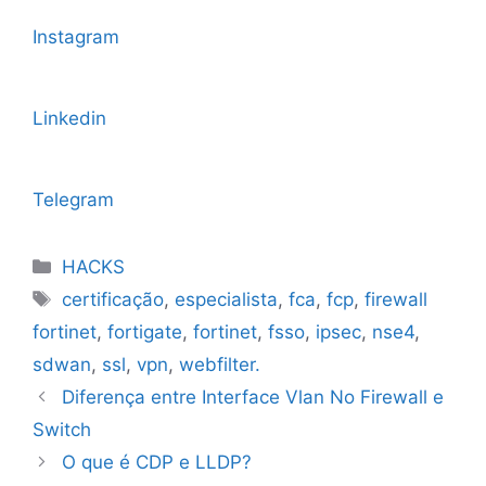
Instagram
Linkedin
Telegram
Categorias
HACKS
Tags
certificação
,
especialista
,
fca
,
fcp
,
firewall
fortinet
,
fortigate
,
fortinet
,
fsso
,
ipsec
,
nse4
,
sdwan
,
ssl
,
vpn
,
webfilter.
Diferença entre Interface Vlan No Firewall e
Switch
O que é CDP e LLDP?