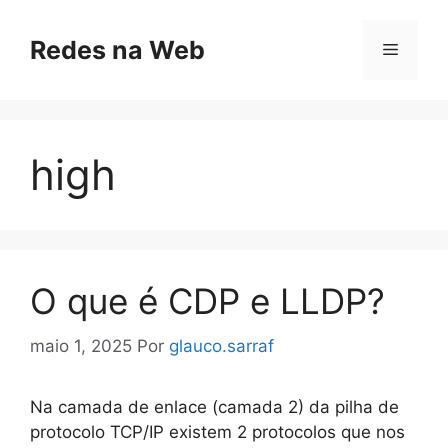
Pular
para
Redes na Web
Menu
o
conteúdo
high
O que é CDP e LLDP?
maio 1, 2025
Por
glauco.sarraf
Na camada de enlace (camada 2) da pilha de
protocolo TCP/IP existem 2 protocolos que nos