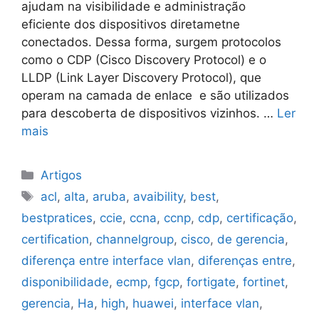
ajudam na visibilidade e administração
eficiente dos dispositivos diretametne
conectados. Dessa forma, surgem protocolos
como o CDP (Cisco Discovery Protocol) e o
LLDP (Link Layer Discovery Protocol), que
operam na camada de enlace e são utilizados
para descoberta de dispositivos vizinhos. …
Ler
mais
Categorias
Artigos
Tags
acl
,
alta
,
aruba
,
avaibility
,
best
,
bestpratices
,
ccie
,
ccna
,
ccnp
,
cdp
,
certificação
,
certification
,
channelgroup
,
cisco
,
de gerencia
,
diferença entre interface vlan
,
diferenças entre
,
disponibilidade
,
ecmp
,
fgcp
,
fortigate
,
fortinet
,
gerencia
,
Ha
,
high
,
huawei
,
interface vlan
,