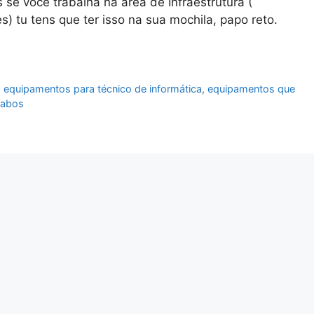
 se você trabalha na área de Infraestrutura (
 tu tens que ter isso na sua mochila, papo reto.
,
equipamentos para técnico de informática
,
equipamentos que
cabos