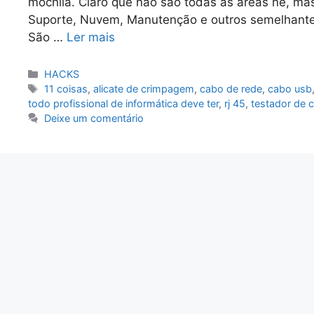
mochila. Claro que não são todas as áreas né, mas
Suporte, Nuvem, Manutenção e outros semelhantes)
São …
Ler mais
Categorias
HACKS
Tags
11 coisas
,
alicate de crimpagem
,
cabo de rede
,
cabo usb
todo profissional de informática deve ter
,
rj 45
,
testador de 
Deixe um comentário