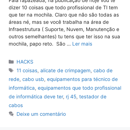
Fala rapazeada, na publicação de hoje vou te
dizer 10 coisas que todo profissional de TI tem
que ter na mochila. Claro que não são todas as
áreas né, mas se você trabalha na área de
Infraestrutura ( Suporte, Nuvem, Manutenção e
outros semelhantes) tu tens que ter isso na sua
mochila, papo reto. São …
Ler mais
Categorias
HACKS
Tags
11 coisas
,
alicate de crimpagem
,
cabo de
rede
,
cabo usb
,
equipamentos para técnico de
informática
,
equipamentos que todo profissional
de informática deve ter
,
rj 45
,
testador de
cabos
Deixe um comentário