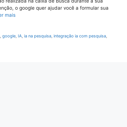
ação realizada na caixa de Busca durante a sua
tenção, o google quer ajudar você a formular sua
er mais
i
,
google
,
IA
,
ia na pesquisa
,
integração ia com pesquisa
,