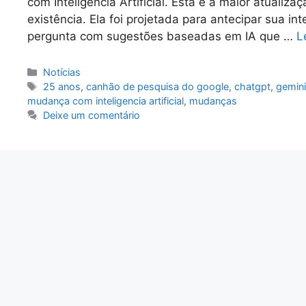
com Inteligência Artificial. Esta é a maior atualiz
existência. Ela foi projetada para antecipar sua in
pergunta com sugestões baseadas em IA que …
L
Categorias
Notícias
Tags
25 anos
,
canhão de pesquisa do google
,
chatgpt
,
gemin
mudança com inteligencia artificial
,
mudanças
Deixe um comentário