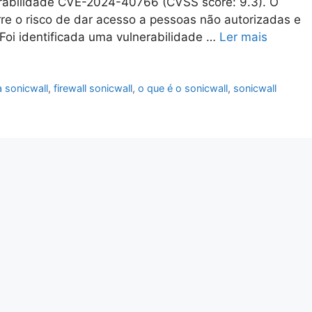
lnerabilidade CVE-2024-40766 (CVSS score: 9.3). O
re o risco de dar acesso a pessoas não autorizadas e
Foi identificada uma vulnerabilidade …
Ler mais
a sonicwall
,
firewall sonicwall
,
o que é o sonicwall
,
sonicwall