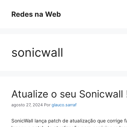
Pular
para
Redes na Web
o
conteúdo
sonicwall
Atualize o seu Sonicwall 
agosto 27, 2024
Por
glauco.sarraf
SonicWall lança patch de atualização que corrige 