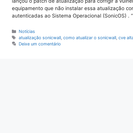
lançou o patch de atualização para corrigir a vu
equipamento que não instalar essa atualização cor
autenticadas ao Sistema Operacional (SonicOS) . “
Categorias
Notícias
Tags
atualização sonicwall
,
como atualizar o sonicwall
,
cve alt
Deixe um comentário