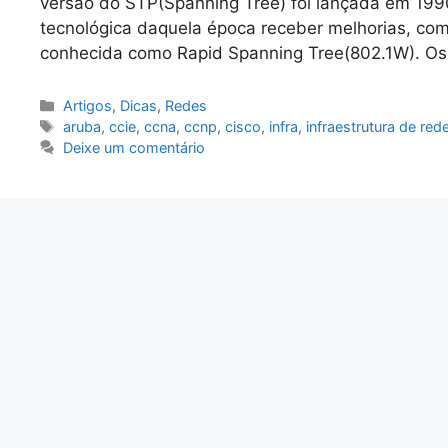
versão do STP(Spanning Tree) foi lançada em 1990
tecnológica daquela época receber melhorias, com
conhecida como Rapid Spanning Tree(802.1W). Os
Categorias
Artigos
,
Dicas
,
Redes
Tags
aruba
,
ccie
,
ccna
,
ccnp
,
cisco
,
infra
,
infraestrutura de red
Deixe um comentário