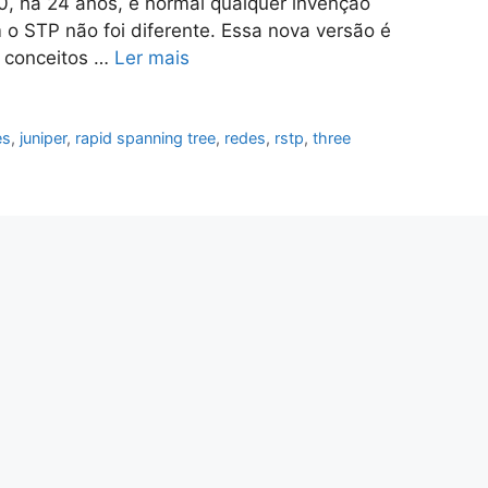
, há 24 anos, é normal qualquer invenção
 o STP não foi diferente. Essa nova versão é
 conceitos …
Ler mais
es
,
juniper
,
rapid spanning tree
,
redes
,
rstp
,
three