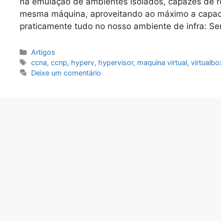
na emulação de ambientes isolados, capazes de r
mesma máquina, aproveitando ao máximo a capaci
praticamente tudo no nosso ambiente de infra: Ser
Categorias
Artigos
Tags
ccna
,
ccnp
,
hyperv
,
hypervisor
,
maquina virtual
,
virtualbo
Deixe um comentário