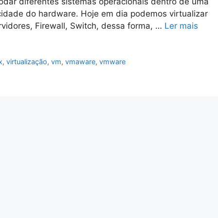
odar diferentes sistemas operacionais dentro de uma
dade do hardware. Hoje em dia podemos virtualizar
vidores, Firewall, Switch, dessa forma, …
Ler mais
x
,
virtualização
,
vm
,
vmaware
,
vmware