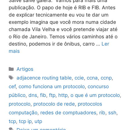
Salve salve galera. Vamos para mais uma
publicação. O papo de hoje é RIB e FIB. Antes
de explicar tecnicamente eu vou te dar um
exemplo imagina que você mora numa cidade
chamada Vila Velha e você pretende viajar até
o Rio de Janeiro. Temos vários caminhos até o
destino, podemos ir de ônibus, carro …
Ler
mais
Categorias
Artigos
Tags
adjacence routing table
,
ccie
,
ccna
,
ccnp
,
cef
,
como funciona um protocolo
,
concurso
público
,
dns
,
fib
,
ftp
,
http
,
o que é um protocolo
,
protocolo
,
protocolo de rede
,
protocolos
computação
,
redes de comptuadores
,
rib
,
ssh
,
tcp
,
tcp ip
,
utp
Deixe um comentário