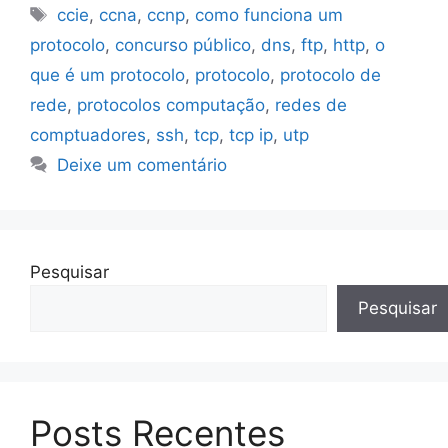
Tags
ccie
,
ccna
,
ccnp
,
como funciona um
protocolo
,
concurso público
,
dns
,
ftp
,
http
,
o
que é um protocolo
,
protocolo
,
protocolo de
rede
,
protocolos computação
,
redes de
comptuadores
,
ssh
,
tcp
,
tcp ip
,
utp
Deixe um comentário
Pesquisar
Pesquisar
Posts Recentes