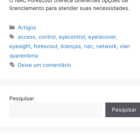
O NAC Forescout oferece diferentes opções de
licenciamento para atender suas necessidades.
Categorias
Artigos
Tags
access
,
control
,
eyecontrol
,
eyerecover
,
eyesight
,
forescout
,
licenças
,
nac
,
network
,
vlan
quarentena
Deixe um comentário
Pesquisar
Pesquisar