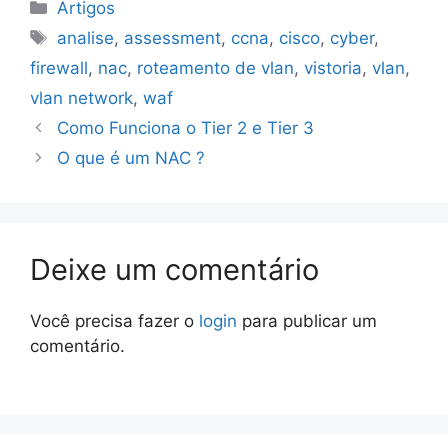
Categorias
Artigos
Tags
analise
,
assessment
,
ccna
,
cisco
,
cyber
,
firewall
,
nac
,
roteamento de vlan
,
vistoria
,
vlan
,
vlan network
,
waf
Como Funciona o Tier 2 e Tier 3
O que é um NAC ?
Deixe um comentário
Você precisa fazer o
login
para publicar um
comentário.